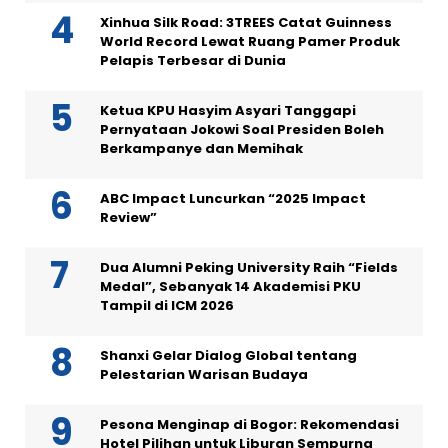
Xinhua Silk Road: 3TREES Catat Guinness
World Record Lewat Ruang Pamer Produk
Pelapis Terbesar di Dunia
Ketua KPU Hasyim Asyari Tanggapi
Pernyataan Jokowi Soal Presiden Boleh
Berkampanye dan Memihak
ABC Impact Luncurkan “2025 Impact
Review”
Dua Alumni Peking University Raih “Fields
Medal”, Sebanyak 14 Akademisi PKU
Tampil di ICM 2026
Shanxi Gelar Dialog Global tentang
Pelestarian Warisan Budaya
Pesona Menginap di Bogor: Rekomendasi
Hotel Pilihan untuk Liburan Sempurna