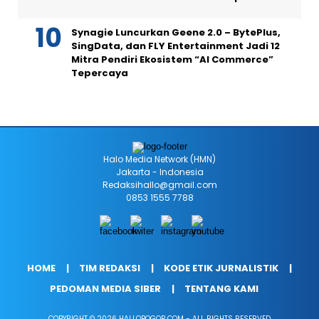
Synagie Luncurkan Geene 2.0 – BytePlus,
SingData, dan FLY Entertainment Jadi 12
Mitra Pendiri Ekosistem “AI Commerce”
Tepercaya
Halo Media Network (HMN)
Jakarta - Indonesia
Redaksihallo@gmail.com
0853 1555 7788
HOME
TIM REDAKSI
KODE ETIK JURNALISTIK
PEDOMAN MEDIA SIBER
TENTANG KAMI
COPYRIGHT © 2026 HALLOBOGOR.COM - ALL RIGHTS RESERVED