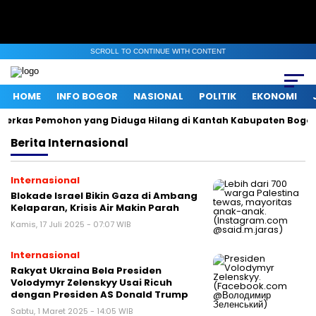
SCROLL TO CONTINUE WITH CONTENT
HOME
INFO BOGOR
NASIONAL
POLITIK
EKONOMI
 Berkas Pemohon yang Diduga Hilang di Kantah Kabupaten Bogor I
Berita
Internasional
Internasional
Blokade Israel Bikin Gaza di Ambang
Kelaparan, Krisis Air Makin Parah
Kamis, 17 Juli 2025 - 07:07 WIB
Internasional
Rakyat Ukraina Bela Presiden
Volodymyr Zelenskyy Usai Ricuh
dengan Presiden AS Donald Trump
Sabtu, 1 Maret 2025 - 14:05 WIB