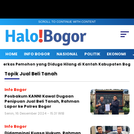
SCROLL TO CONTINUE WITH CONTENT
HOME
INFO BOGOR
NASIONAL
POLITIK
EKONOMI
n Berkas Pemohon yang Diduga Hilang di Kantah Kabupaten Bogor 
Topik
Jual Beli Tanah
Info Bogor
Posbakum KANNI Kawal Dugaan
Penipuan Jual Beli Tanah, Rahman
Lapor ke Polres Bogor
Senin, 16 Desember 2024 - 15:31 WIB
Info Bogor
Didampingi Kuasa Hukum, Rahman