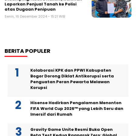
Laporkan Penjual Tanah ke Polisi
atas Dugaan Penipuan
Senin, 16 Desember 2024 - 15:21 WIB
BERITA POPULER
Kolaborasi KPK dan PPWI Kabupaten
Bogor Dorong Diklat Antikorupsi serta
Penguatan Peran Pewarta Melawan
Korupsi
Hisense Hadirkan Pengalaman Menonton
FIFA World Cup 2026™ yang Lebih Seru dan
Imersif dari Rumah
Gravity Game Unite Resmi Buka Open
Beta Test Kedua Ragnarok Zero: Global