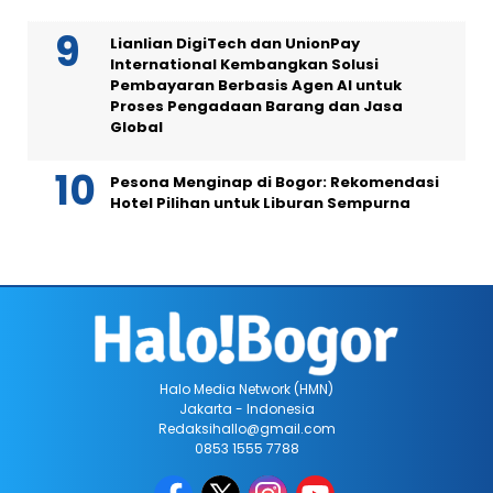
Lianlian DigiTech dan UnionPay
International Kembangkan Solusi
Pembayaran Berbasis Agen AI untuk
Proses Pengadaan Barang dan Jasa
Global
Pesona Menginap di Bogor: Rekomendasi
Hotel Pilihan untuk Liburan Sempurna
Halo Media Network (HMN)
Jakarta - Indonesia
Redaksihallo@gmail.com
0853 1555 7788