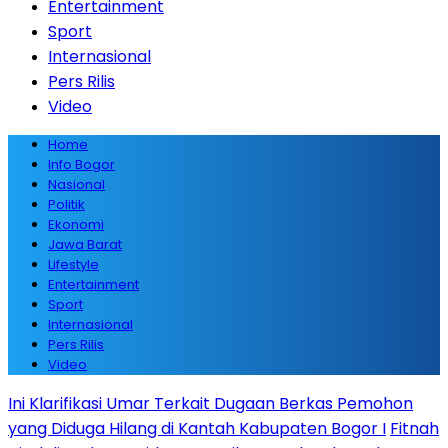
Entertainment
Sport
Internasional
Pers Rilis
Video
Home
Info Bogor
Nasional
Politik
Ekonomi
Jawa Barat
Lifestyle
Entertainment
Sport
Internasional
Pers Rilis
Video
Ini Klarifikasi Umar Terkait Dugaan Berkas Pemohon
yang Diduga Hilang di Kantah Kabupaten Bogor I
Fitnah