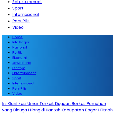
Entertainment
Sport
Internasional
Pers Rilis
Video
Home
Info Bogor
Nasional
Politik
Ekonomi
Jawa Barat
Lifestyle
Entertainment
Sport
Internasional
Pers Rilis
Video
Ini Klarifikasi Umar Terkait Dugaan Berkas Pemohon
yang Diduga Hilang di Kantah Kabupaten Bogor I
Fitnah