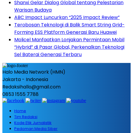
Shanxi Gelar Dialog Global tentang Pelestarian
Warisan Budaya
ABC Impact Luncurkan “2025 Impact Review”
Terobosan Teknologi di Balik Smart String Grid-
Forming ESS Platform Generasi Baru Huawei
Molicel Manfaatkan Lonjakan Permintaan Mobil
“Hybrid” di Pasar Global, Perkenalkan Teknologi
Sel Baterai Generasi Terbaru
Halo Media Network (HMN)
Jakarta - Indonesia
Redaksihallo@gmail.com
0853 1555 7788
Home
Tim Redaksi
Kode Etik Jurnalistik
Pedoman Media Siber