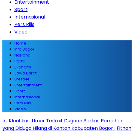
Entertainment
Sport
Internasional
Pers Rilis
Video
Home
Info Bogor
Nasional
Politik
Ekonomi
Jawa Barat
Lifestyle
Entertainment
Sport
Internasional
Pers Rilis
Video
Ini Klarifikasi Umar Terkait Dugaan Berkas Pemohon
yang Diduga Hilang di Kantah Kabupaten Bogor I
Fitnah