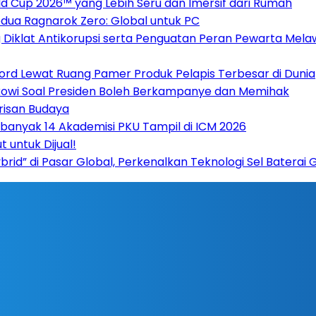
 Cup 2026™ yang Lebih Seru dan Imersif dari Rumah
dua Ragnarok Zero: Global untuk PC
Diklat Antikorupsi serta Penguatan Peran Pewarta Mela
cord Lewat Ruang Pamer Produk Pelapis Terbesar di Dunia
kowi Soal Presiden Boleh Berkampanye dan Memihak
arisan Budaya
Sebanyak 14 Akademisi PKU Tampil di ICM 2026
t untuk Dijual!
rid” di Pasar Global, Perkenalkan Teknologi Sel Baterai 