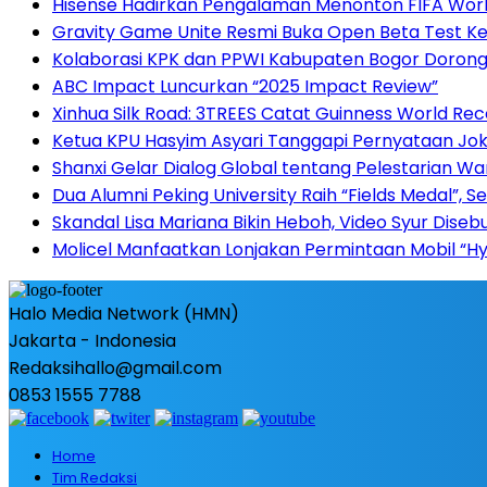
Hisense Hadirkan Pengalaman Menonton FIFA World
Gravity Game Unite Resmi Buka Open Beta Test Ke
Kolaborasi KPK dan PPWI Kabupaten Bogor Dorong 
ABC Impact Luncurkan “2025 Impact Review”
Xinhua Silk Road: 3TREES Catat Guinness World Re
Ketua KPU Hasyim Asyari Tanggapi Pernyataan Jo
Shanxi Gelar Dialog Global tentang Pelestarian W
Dua Alumni Peking University Raih “Fields Medal”, 
Skandal Lisa Mariana Bikin Heboh, Video Syur Disebu
Molicel Manfaatkan Lonjakan Permintaan Mobil “Hyb
Halo Media Network (HMN)
Jakarta - Indonesia
Redaksihallo@gmail.com
0853 1555 7788
Home
Tim Redaksi