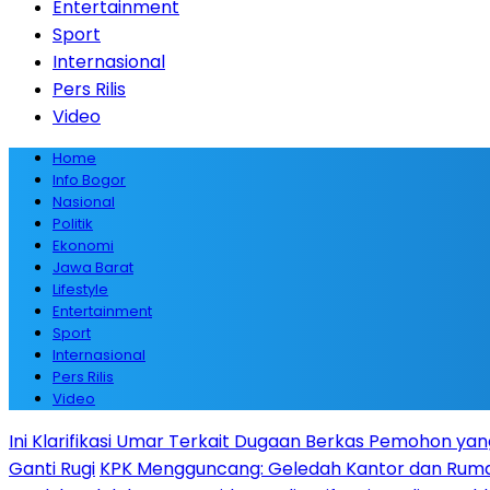
Entertainment
Sport
Internasional
Pers Rilis
Video
Home
Info Bogor
Nasional
Politik
Ekonomi
Jawa Barat
Lifestyle
Entertainment
Sport
Internasional
Pers Rilis
Video
Ini Klarifikasi Umar Terkait Dugaan Berkas Pemohon yan
Ganti Rugi
KPK Mengguncang: Geledah Kantor dan Rumah 