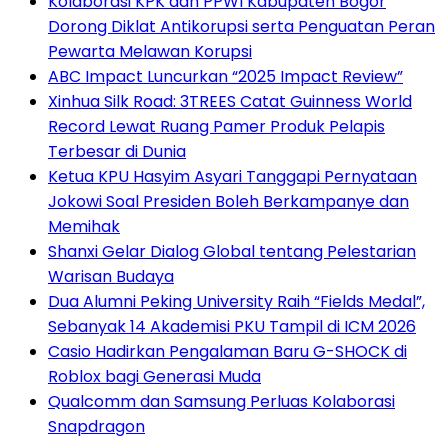
Kolaborasi KPK dan PPWI Kabupaten Bogor
Dorong Diklat Antikorupsi serta Penguatan Peran
Pewarta Melawan Korupsi
ABC Impact Luncurkan “2025 Impact Review”
Xinhua Silk Road: 3TREES Catat Guinness World
Record Lewat Ruang Pamer Produk Pelapis
Terbesar di Dunia
Ketua KPU Hasyim Asyari Tanggapi Pernyataan
Jokowi Soal Presiden Boleh Berkampanye dan
Memihak
Shanxi Gelar Dialog Global tentang Pelestarian
Warisan Budaya
Dua Alumni Peking University Raih “Fields Medal”,
Sebanyak 14 Akademisi PKU Tampil di ICM 2026
Casio Hadirkan Pengalaman Baru G-SHOCK di
Roblox bagi Generasi Muda
Qualcomm dan Samsung Perluas Kolaborasi
Snapdragon