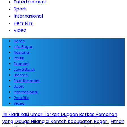
Entertainment
Sport
Internasional
Pers Rilis
Video
Home
Info Bogor
Nasional
Politik
Ekonomi
Jawa Barat
Lifestyle
Entertainment
Sport
Internasional
Pers Rilis
Video
Ini Klarifikasi Umar Terkait Dugaan Berkas Pemohon
yang Diduga Hilang di Kantah Kabupaten Bogor I
Fitnah