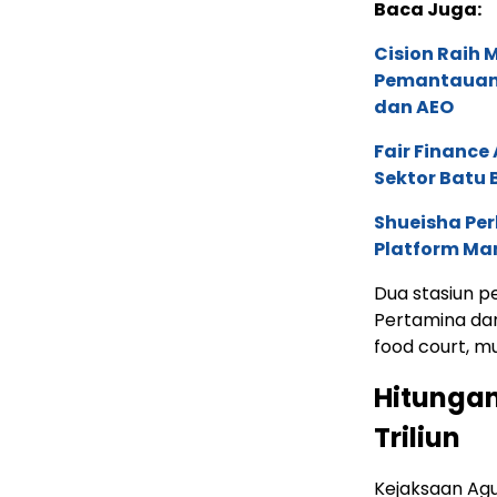
Baca Juga:
Cision Raih
Pemantauan d
dan AEO
Fair Financ
Sektor Batu 
Shueisha Pe
Platform Ma
Dua stasiun p
Pertamina da
food court, mu
Hitungan
Triliun
Kejaksaan Agu