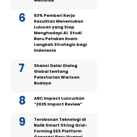
Memihak
53% Pemberi Kerja
Kesulitan Menemukan
Lulusan yang Siap
Menghadapi AI. Studi
Baru Petakan Enam
Langkah Strategis bagi
Indonesia
Shanxi Gelar Dialog
Global tentang
Pelestarian Warisan
Budaya
ABC Impact Luncurkan
“2025 Impact Review”
Terobosan Teknologi di
Balik Smart String Grid-
Forming ESS Platform
Generasi Baru Huawei