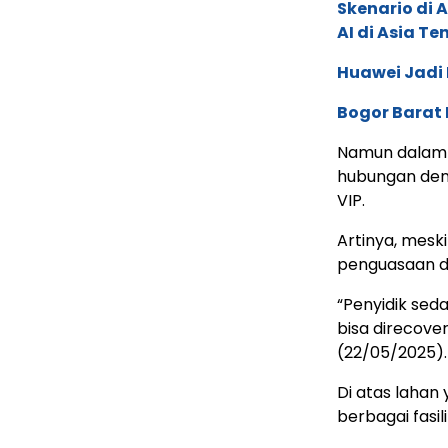
Skenario di
AI di Asia T
Huawei Jadi
Bogor Barat 
Namun dalam 
hubungan den
VIP.
Artinya, mesk
penguasaan d
“Penyidik se
bisa direcover
(22/05/2025).
Di atas lahan
berbagai fasili