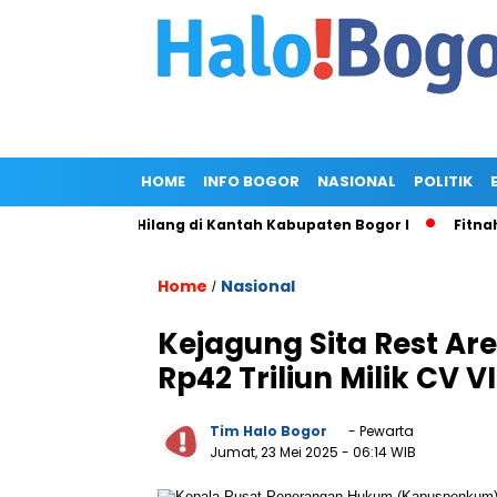
HOME
INFO BOGOR
NASIONAL
POLITIK
ang Diduga Hilang di Kantah Kabupaten Bogor I
Fitnah Vira
Home
Nasional
/
Kejagung Sita Rest Ar
Rp42 Triliun Milik CV V
Tim Halo Bogor
- Pewarta
Jumat, 23 Mei 2025
- 06:14 WIB