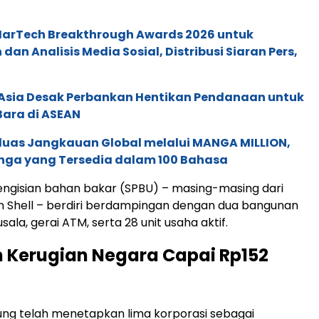
 MarTech Breakthrough Awards 2026 untuk
an Analisis Media Sosial, Distribusi Siaran Pers,
e Asia Desak Perbankan Hentikan Pendanaan untuk
Bara di ASEAN
rluas Jangkauan Global melalui MANGA MILLION,
nga yang Tersedia dalam 100 Bahasa
engisian bahan bakar (SPBU) – masing-masing dari
n Shell – berdiri berdampingan dengan dua bangunan
sala, gerai ATM, serta 28 unit usaha aktif.
 Kerugian Negara Capai Rp152
ng telah menetapkan lima korporasi sebagai