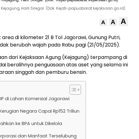
jagung, Harli Siregar. (Dok. Kejati-papuabarat.kejaksaan.go.id)
A
A
A
 area di kilometer 21 B Tol Jagorawi, Gunung Putri,
dak berubah wajah pada Rabu pagi (21/05/2025).
aan dari Kejaksaan Agung (Kejagung) terpampang di
dai beralihnya penguasaan atas aset yang selama ini
araan singgah dan pemburu bensin.
IP di Lahan Komersial Jagorawi
Kerugian Negara Capai Rp152 Triliun
rahkan ke BPA untuk Dikelola
rporasi dan Manfaat Terselubung