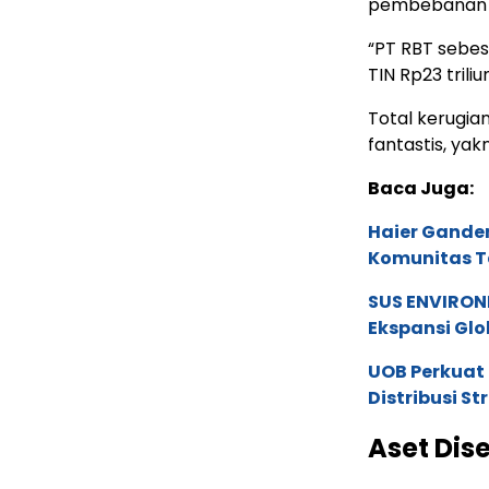
pembebanan ke
“PT RBT sebesar
TIN Rp23 triliu
Total kerugia
fantastis, yakn
Baca Juga:
Haier Ganden
Komunitas T
SUS ENVIRONM
Ekspansi Glo
UOB Perkuat
Distribusi St
Aset Dis