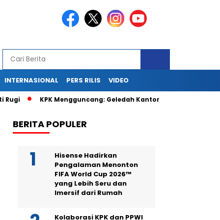
INTERNASIONAL
PERS RILIS
VIDEO
KPK Mengguncang: Geledah Kantor dan Rumah Terkait Kasus
BERITA POPULER
Hisense Hadirkan
Pengalaman Menonton
FIFA World Cup 2026™
yang Lebih Seru dan
Imersif dari Rumah
Kolaborasi KPK dan PPWI