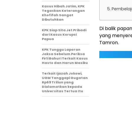
Kasus Hibah Jatim, KPK
Pembelaj
Tegaskan Keterangan
Khofifah Sangat
Dibutuhkan
Di balik papan
KPK Siap Sita Jet Pribadi
dari Kasus Korupsi
yang menyeret
Papua
Tamron.
KPK Tunggu Laporan
Jaksa Sebelum Periksa
Firli Bahuri Terkait Kasus
Hasto dan Harun Masiku
Terkait Ijazah Jokowi,
UGM Tanggapi Gugatan
Rp69 Triliun yang
Dialamatkan kepada
Universitas Tertua Itu