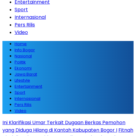
Entertainment
Sport
Internasional
Pers Rilis
Video
Home
Info Bogor
Nasional
Politik
Ekonomi
Jawa Barat
Lifestyle
Entertainment
Sport
Internasional
Pers Rilis
Video
Ini Klarifikasi Umar Terkait Dugaan Berkas Pemohon
yang Diduga Hilang di Kantah Kabupaten Bogor I
Fitnah