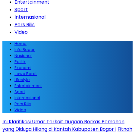
Entertainment
Sport
Internasional
Pers Rilis
Video
Home
Info Bogor
Nasional
Politik
Ekonomi
Jawa Barat
Lifestyle
Entertainment
Sport
Internasional
Pers Rilis
Video
Ini Klarifikasi Umar Terkait Dugaan Berkas Pemohon
yang Diduga Hilang di Kantah Kabupaten Bogor I
Fitnah