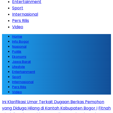
Entertainment
Sport
Internasional
Pers Rilis
Video
Home
Info Bogor
Nasional
Politik
Ekonomi
Jawa Barat
Lifestyle
Entertainment
Sport
Internasional
Pers Rilis
Video
Ini Klarifikasi Umar Terkait Dugaan Berkas Pemohon
yang Diduga Hilang di Kantah Kabupaten Bogor I
Fitnah