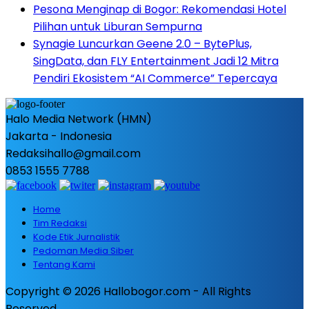
Pesona Menginap di Bogor: Rekomendasi Hotel
Pilihan untuk Liburan Sempurna
Synagie Luncurkan Geene 2.0 – BytePlus,
SingData, dan FLY Entertainment Jadi 12 Mitra
Pendiri Ekosistem “AI Commerce” Tepercaya
Halo Media Network (HMN)
Jakarta - Indonesia
Redaksihallo@gmail.com
0853 1555 7788
Home
Tim Redaksi
Kode Etik Jurnalistik
Pedoman Media Siber
Tentang Kami
Copyright © 2026 Hallobogor.com - All Rights
Reserved