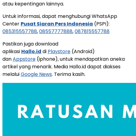
atau kepentingan lainnya.
Untuk informasi, dapat menghubungi WhatsApp
Center
Pusat Siaran Pers Indonesia
(PSPI):
085315557788
,
08557777888
,
087815557788
Pastikan juga download
aplikasi
Hallo.id
di
Playstore
(Android)
dan
Appstore
(iphone), untuk mendapatkan aneka
artikel yang menarik. Media Hallo.id dapat diakses
melalui
Google News
. Terima kasih.