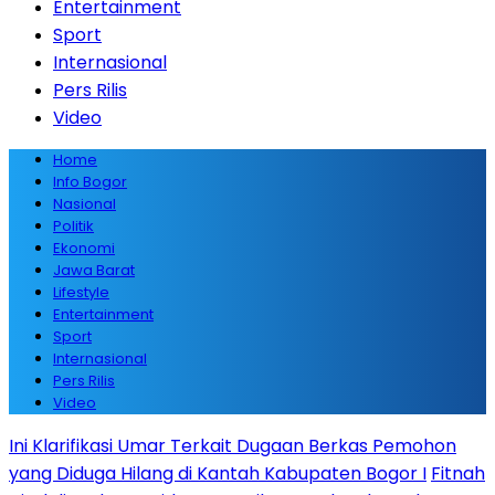
Entertainment
Sport
Internasional
Pers Rilis
Video
Home
Info Bogor
Nasional
Politik
Ekonomi
Jawa Barat
Lifestyle
Entertainment
Sport
Internasional
Pers Rilis
Video
Ini Klarifikasi Umar Terkait Dugaan Berkas Pemohon
yang Diduga Hilang di Kantah Kabupaten Bogor I
Fitnah