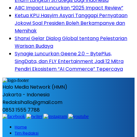
Enam Langkah Strategis bagi Indonesia
ABC Impact Luncurkan “2025 Impact Review”
Ketua KPU Hasyim Asyari Tanggapi Pernyataan
Jokowi Soal Presiden Boleh Berkampanye dan
Memihak
Shanxi Gelar Dialog Global tentang Pelestarian
Warisan Budaya
Synagie Luncurkan Geene 2.0 – BytePlus,
SingData, dan FLY Entertainment Jadi 12 Mitra
Pendiri Ekosistem “AI Commerce” Tepercaya
Halo Media Network (HMN)
Jakarta - Indonesia
Redaksihallo@gmail.com
0853 1555 7788
Home
Tim Redaksi