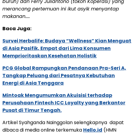
buruh) dan Ferry Juliantono (tokoh Koperasi) yang
merancang pertemuan ini ikut asyik menyantap
makanan…..
Baca Juga:
Survei Herbalife: Budaya “Wellness” Kian Menguat
di Asia Pasifik, Empat dari Lima Konsumen
Memprioritaskan Kesehatan Holistik
PCG Global Rampungkan Pendanaan Pra-Seri A,
Tangkap Peluang dari Pesatnya Kebutuhan
Energi di Asia Tenggara
Mintoak Mengumumkan Akuisisi terhadap
Perusahaan Fintech ICC Loyalty yang Berkantor
Pusat di Timur Tengah.
Artikel Syahganda Nainggolan selengkapnya dapat
dibaca di media online terkemuka
Hello.id
(HMN