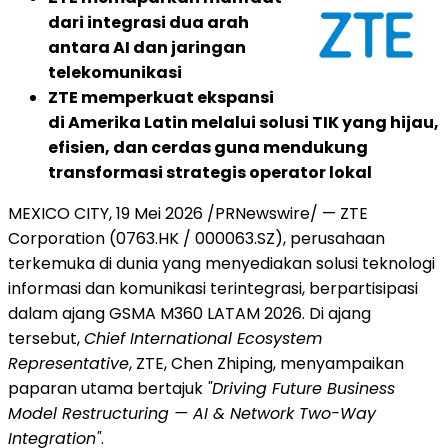
dari integrasi dua arah
antara AI dan jaringan
telekomunikasi
ZTE memperkuat ekspansi
di Amerika Latin melalui solusi TIK yang hijau,
efisien, dan cerdas guna mendukung
transformasi strategis operator lokal
MEXICO CITY
,
19 Mei 2026
/PRNewswire/ — ZTE
Corporation (0763.HK / 000063.SZ), perusahaan
terkemuka di dunia yang menyediakan solusi teknologi
informasi dan komunikasi terintegrasi, berpartisipasi
dalam ajang GSMA M360 LATAM 2026. Di ajang
tersebut,
Chief International Ecosystem
Representative
, ZTE, Chen Zhiping, menyampaikan
paparan utama bertajuk
"Driving Future Business
Model Restructuring — AI & Network Two-Way
Integration"
.