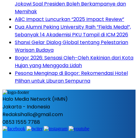
Jokowi Soal Presiden Boleh Berkampanye dan
Memihak
ABC Impact Luncurkan “2025 Impact Review”
Dua Alumni Peking University Raih “Fields Medal”,
Sebanyak 14 Akademisi PKU Tampil di ICM 2026
Shanxi Gelar Dialog Global tentang Pelestarian
Warisan Budaya
Bogor 2026: Sensasi Oleh-Oleh Kekinian dari Kota
Hujan yang Menggoda Lidah
Pesona Menginap di Bogor: Rekomendasi Hotel
Pilihan untuk Liburan Sempurna
Halo Media Network (HMN)
Jakarta - Indonesia
Redaksihallo@gmail.com
0853 1555 7788