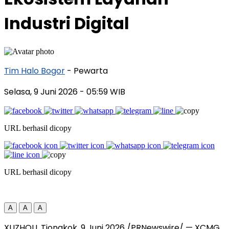
Industri Digital
Tim Halo Bogor
- Pewarta
Selasa, 9 Juni 2026
- 05:59 WIB
URL berhasil dicopy
URL berhasil dicopy
A
A
A
XUZHOU, Tiongkok
,
9 Juni 2026
/PRNewswire/ — XCMG