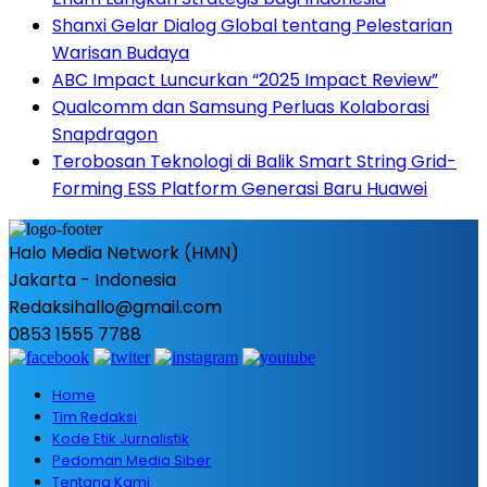
Shanxi Gelar Dialog Global tentang Pelestarian
Warisan Budaya
ABC Impact Luncurkan “2025 Impact Review”
Qualcomm dan Samsung Perluas Kolaborasi
Snapdragon
Terobosan Teknologi di Balik Smart String Grid-
Forming ESS Platform Generasi Baru Huawei
Halo Media Network (HMN)
Jakarta - Indonesia
Redaksihallo@gmail.com
0853 1555 7788
Home
Tim Redaksi
Kode Etik Jurnalistik
Pedoman Media Siber
Tentang Kami