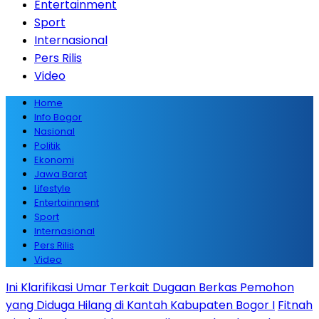
Entertainment
Sport
Internasional
Pers Rilis
Video
Home
Info Bogor
Nasional
Politik
Ekonomi
Jawa Barat
Lifestyle
Entertainment
Sport
Internasional
Pers Rilis
Video
Ini Klarifikasi Umar Terkait Dugaan Berkas Pemohon
yang Diduga Hilang di Kantah Kabupaten Bogor I
Fitnah