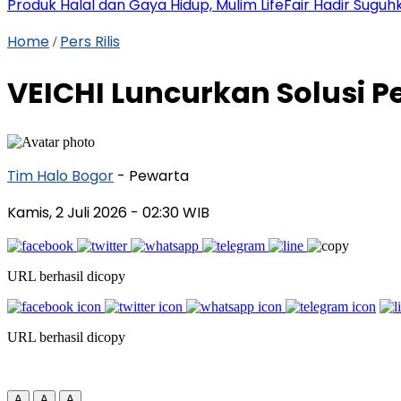
Produk Halal dan Gaya Hidup, Mulim LifeFair Hadir Suguh
Home
Pers Rilis
/
VEICHI Luncurkan Solusi 
Tim Halo Bogor
- Pewarta
Kamis, 2 Juli 2026
- 02:30 WIB
URL berhasil dicopy
URL berhasil dicopy
A
A
A