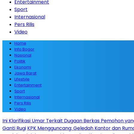
Entertainment
Sport
Internasional
Pers Rilis
Video
Home
Info Bogor
Nasional
Politik
Ekonomi
Jawa Barat
Lifestyle
Entertainment
Sport
Internasional
Pers Rilis
Video
Ini Klarifikasi Umar Terkait Dugaan Berkas Pemohon yan
Ganti Rugi
KPK Mengguncang: Geledah Kantor dan Rumah 