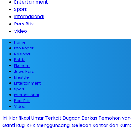
Entertainment
Sport
Internasional
Pers Rilis
Video
Home
Info Bogor
Nasional
Politik
Ekonomi
Jawa Barat
Lifestyle
Entertainment
Sport
Internasional
Pers Rilis
Video
Ini Klarifikasi Umar Terkait Dugaan Berkas Pemohon yan
Ganti Rugi
KPK Mengguncang: Geledah Kantor dan Rumah 