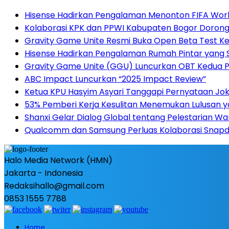
Hisense Hadirkan Pengalaman Menonton FIFA World
Kolaborasi KPK dan PPWI Kabupaten Bogor Dorong 
Gravity Game Unite Resmi Buka Open Beta Test Ke
Hisense Hadirkan Pengalaman Rumah Pintar yang
Gravity Game Unite (GGU) Luncurkan OBT Kedua 
ABC Impact Luncurkan “2025 Impact Review”
Ketua KPU Hasyim Asyari Tanggapi Pernyataan Jo
53% Pemberi Kerja Kesulitan Menemukan Lulusan ya
Shanxi Gelar Dialog Global tentang Pelestarian W
Qualcomm dan Samsung Perluas Kolaborasi Snap
Halo Media Network (HMN)
Jakarta - Indonesia
Redaksihallo@gmail.com
0853 1555 7788
Home