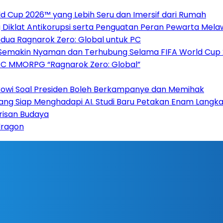
 Cup 2026™ yang Lebih Seru dan Imersif dari Rumah
Diklat Antikorupsi serta Penguatan Peran Pewarta Mela
dua Ragnarok Zero: Global untuk PC
 Semakin Nyaman dan Terhubung Selama FIFA World Cup
PC MMORPG “Ragnarok Zero: Global”
kowi Soal Presiden Boleh Berkampanye dan Memihak
ng Siap Menghadapi AI. Studi Baru Petakan Enam Langkah
arisan Budaya
dragon