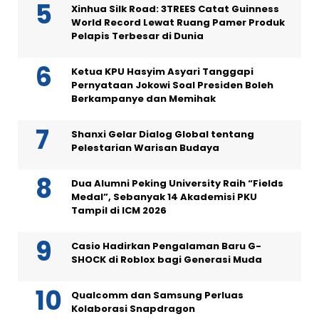
Xinhua Silk Road: 3TREES Catat Guinness
World Record Lewat Ruang Pamer Produk
Pelapis Terbesar di Dunia
Ketua KPU Hasyim Asyari Tanggapi
Pernyataan Jokowi Soal Presiden Boleh
Berkampanye dan Memihak
Shanxi Gelar Dialog Global tentang
Pelestarian Warisan Budaya
Dua Alumni Peking University Raih “Fields
Medal”, Sebanyak 14 Akademisi PKU
Tampil di ICM 2026
Casio Hadirkan Pengalaman Baru G-
SHOCK di Roblox bagi Generasi Muda
Qualcomm dan Samsung Perluas
Kolaborasi Snapdragon