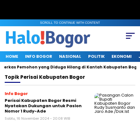
SCROLL TO CONTINUE WITH CONTENT
HOME
INFO BOGOR
NASIONAL
POLITIK
EKONOMI
n Berkas Pemohon yang Diduga Hilang di Kantah Kabupaten Bogor 
Topik
Perisai Kabupaten Bogor
Info Bogor
Perisai Kabupaten Bogor Resmi
Nyatakan Dukungan untuk Paslon
Nomor 1 Rudy-Ade
Sabtu, 16 November 2024 - 20:08 WIB