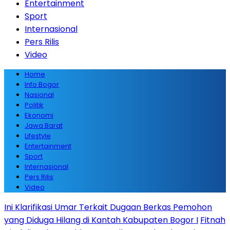
Entertainment
Sport
Internasional
Pers Rilis
Video
Home
Info Bogor
Nasional
Politik
Ekonomi
Jawa Barat
Lifestyle
Entertainment
Sport
Internasional
Pers Rilis
Video
Ini Klarifikasi Umar Terkait Dugaan Berkas Pemohon
yang Diduga Hilang di Kantah Kabupaten Bogor I
Fitnah