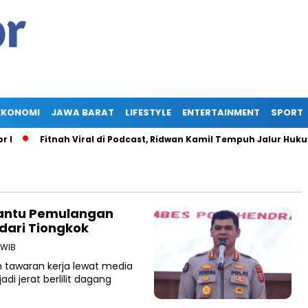
EKONOMI
JAWA BARAT
LIFESTYLE
ENTERTAINMENT
SPORT
Fitnah Viral di Podcast, Ridwan Kamil Tempuh Jalur Hukum T
antu Pemulangan
dari Tiongkok
 WIB
h tawaran kerja lewat media
di jerat berlilit dagang