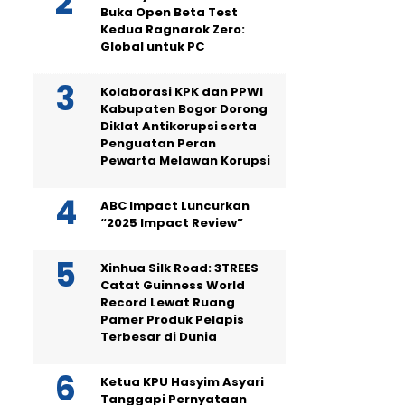
Buka Open Beta Test
Kedua Ragnarok Zero:
Global untuk PC
Kolaborasi KPK dan PPWI
Kabupaten Bogor Dorong
Diklat Antikorupsi serta
Penguatan Peran
Pewarta Melawan Korupsi
ABC Impact Luncurkan
“2025 Impact Review”
Xinhua Silk Road: 3TREES
Catat Guinness World
Record Lewat Ruang
Pamer Produk Pelapis
Terbesar di Dunia
Ketua KPU Hasyim Asyari
Tanggapi Pernyataan