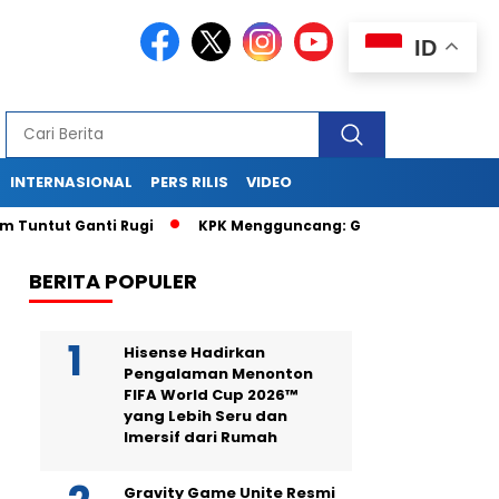
ID
INTERNASIONAL
PERS RILIS
VIDEO
untut Ganti Rugi
KPK Mengguncang: Geledah Kantor dan Rum
BERITA POPULER
Hisense Hadirkan
Pengalaman Menonton
FIFA World Cup 2026™
yang Lebih Seru dan
Imersif dari Rumah
Gravity Game Unite Resmi