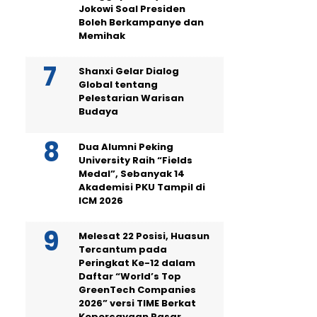
Jokowi Soal Presiden
Boleh Berkampanye dan
Memihak
Shanxi Gelar Dialog
Global tentang
Pelestarian Warisan
Budaya
Dua Alumni Peking
University Raih “Fields
Medal”, Sebanyak 14
Akademisi PKU Tampil di
ICM 2026
Melesat 22 Posisi, Huasun
Tercantum pada
Peringkat Ke-12 dalam
Daftar “World’s Top
GreenTech Companies
2026” versi TIME Berkat
Kepercayaan Pasar