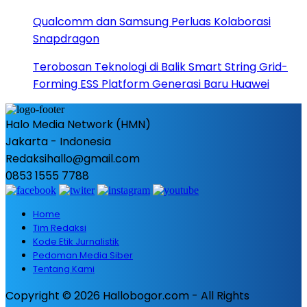
Qualcomm dan Samsung Perluas Kolaborasi
Snapdragon
Terobosan Teknologi di Balik Smart String Grid-
Forming ESS Platform Generasi Baru Huawei
Halo Media Network (HMN)
Jakarta - Indonesia
Redaksihallo@gmail.com
0853 1555 7788
Home
Tim Redaksi
Kode Etik Jurnalistik
Pedoman Media Siber
Tentang Kami
Copyright © 2026 Hallobogor.com - All Rights