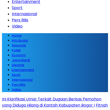
Entertainment
Sport
Internasional
Pers Rilis
Video
Home
Info Bogor
Nasional
Politik
Ekonomi
Jawa Barat
Lifestyle
Entertainment
Sport
Internasional
Pers Rilis
Video
Ini Klarifikasi Umar Terkait Dugaan Berkas Pemohon
yang Diduga Hilang di Kantah Kabupaten Bogor I
Fitnah