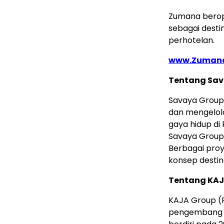
Zumana berope
sebagai desti
perhotelan.
www.Zumana
Tentang Sav
Savaya Group
dan mengelola
gaya hidup di 
Savaya Group 
Berbagai proy
konsep destin
Tentang KA
KAJA Group (
pengembang pr