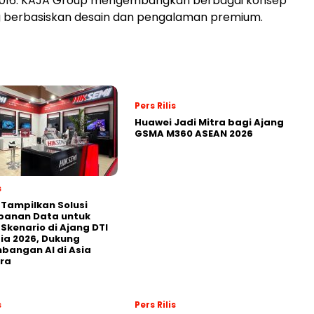
 2016. KAJA Group mengembangkan berbagai konsep
g berbasiskan desain dan pengalaman premium.
Pers Rilis
Huawei Jadi Mitra bagi Ajang
GSMA M360 ASEAN 2026
s
 Tampilkan Solusi
panan Data untuk
 Skenario di Ajang DTI
ia 2026, Dukung
angan AI di Asia
ra
s
Pers Rilis