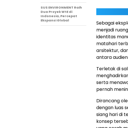
SUS ENVIRONMENT Raih
Dua Proyek WtE di
Indonesia, Percepat
Ekspansi Global
Sebagai eksp
menjadi ruan
identitas manu
matahari terb
arsitektur, 
antara audien
Terletak di sa
menghadirkan
serta menawa
pernah mening
Dirancang ole
dengan luas s
siang hari di 
konsep terseb