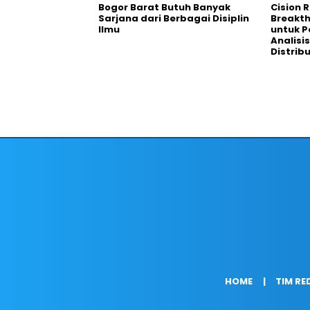
Bogor Barat Butuh Banyak
Cision 
Sarjana dari Berbagai Disiplin
Breakt
Ilmu
untuk 
Analisis
Distrib
HOME
TIM RE