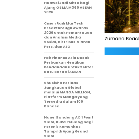
Huawei Jadi Mitra bagi
Ajang GSMA M360 ASEAN
2026
Cision Raih MarTech
Breakthrough Awards
2026 untuk Pemantauan
dan Analisis Media
Zumana Beach 
Sosial, Distribusi Siaran
Pers, dan AEO
Fair Finance Asia Desak
Perbankan Hentikan
Pendanaan untuk Sektor
Batu Bara di ASEAN
Shueisha Perluas
Jangkauan Global
melalui MANGA MILLION,
Platform Manga yang
Tersedia dalam 100
Bahasa
Haier Gandeng AO 1 Point
Slam, Buka Peluang bagi
Petenis Komunitas
Tampil di Ajang Grand
Slam