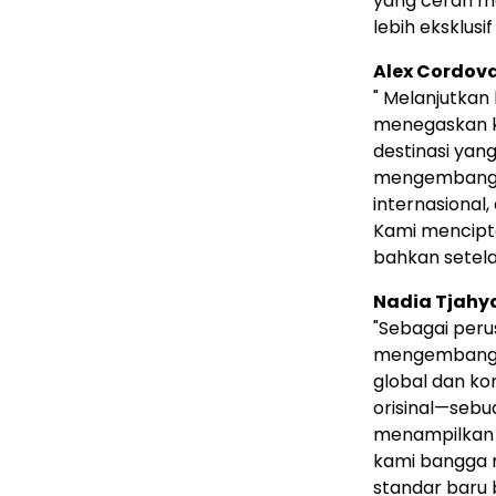
yang cerah m
lebih eksklus
Alex Cordova
" Melanjutkan 
menegaskan k
destinasi yang
mengembangkan
internasional,
Kami mencipt
bahkan setela
Nadia Tjahy
"Sebagai peru
mengembangka
global dan ko
orisinal—sebu
menampilkan 
kami bangga m
standar baru 