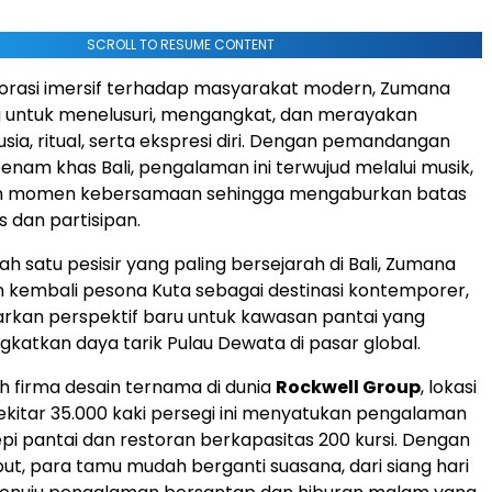
SCROLL TO RESUME CONTENT
lorasi imersif terhadap masyarakat modern, Zumana
g untuk menelusuri, mengangkat, dan merayakan
sia, ritual, serta ekspresi diri. Dengan pemandangan
enam khas Bali, pengalaman ini terwujud melalui musik,
dan momen kebersamaan sehingga mengaburkan batas
s dan partisipan.
lah satu pesisir yang paling bersejarah di Bali, Zumana
 kembali pesona Kuta sebagai destinasi kontemporer,
rkan perspektif baru untuk kawasan pantai yang
katkan daya tarik Pulau Dewata di pasar global.
h firma desain ternama di dunia
Rockwell Group
, lokasi
ekitar 35.000 kaki persegi ini menyatukan pengalaman
tepi pantai dan restoran berkapasitas 200 kursi. Dengan
ut, para tamu mudah berganti suasana, dari siang hari