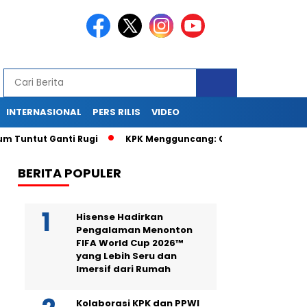
INTERNASIONAL
PERS RILIS
VIDEO
tut Ganti Rugi
KPK Mengguncang: Geledah Kantor dan Rumah
BERITA POPULER
Hisense Hadirkan
Pengalaman Menonton
FIFA World Cup 2026™
yang Lebih Seru dan
Imersif dari Rumah
Kolaborasi KPK dan PPWI