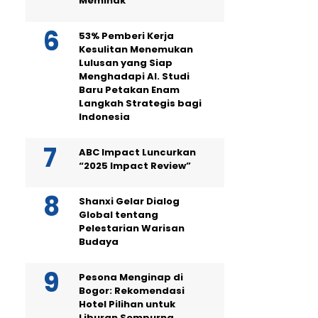
Memihak
53% Pemberi Kerja
Kesulitan Menemukan
Lulusan yang Siap
Menghadapi AI. Studi
Baru Petakan Enam
Langkah Strategis bagi
Indonesia
ABC Impact Luncurkan
“2025 Impact Review”
Shanxi Gelar Dialog
Global tentang
Pelestarian Warisan
Budaya
Pesona Menginap di
Bogor: Rekomendasi
Hotel Pilihan untuk
Liburan Sempurna