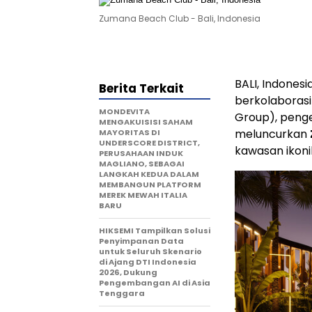
Zumana Beach Club - Bali, Indonesia
BALI, Indones
Berita Terkait
berkolaboras
MONDEVITA
Group), penge
MENGAKUISISI SAHAM
meluncurkan
MAYORITAS DI
UNDERSCORE DISTRICT,
kawasan ikon
PERUSAHAAN INDUK
MAGLIANO, SEBAGAI
LANGKAH KEDUA DALAM
MEMBANGUN PLATFORM
MEREK MEWAH ITALIA
BARU
HIKSEMI Tampilkan Solusi
Penyimpanan Data
untuk Seluruh Skenario
di Ajang DTI Indonesia
2026, Dukung
Pengembangan AI di Asia
Tenggara