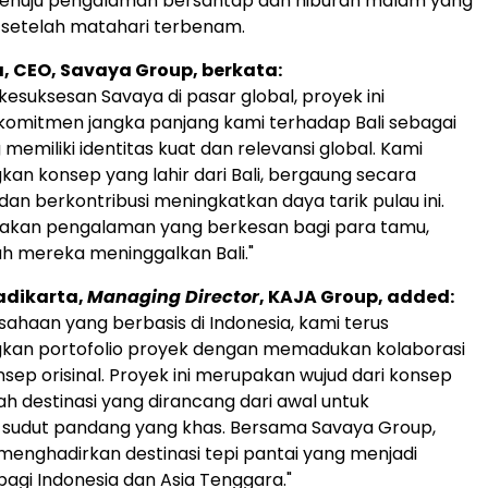
enuju pengalaman bersantap dan hiburan malam yang
if setelah matahari terbenam.
, CEO, Savaya Group, berkata:
kesuksesan Savaya di pasar global, proyek ini
omitmen jangka panjang kami terhadap Bali sebagai
 memiliki identitas kuat dan relevansi global. Kami
 konsep yang lahir dari Bali, bergaung secara
 dan berkontribusi meningkatkan daya tarik pulau ini.
akan pengalaman yang berkesan bagi para tamu,
h mereka meninggalkan Bali."
adikarta,
Managing Director
, KAJA Group, added:
sahaan yang berbasis di Indonesia, kami terus
n portofolio proyek dengan memadukan kolaborasi
nsep orisinal. Proyek ini merupakan wujud dari konsep
ah destinasi yang dirancang dari awal untuk
sudut pandang yang khas. Bersama Savaya Group,
enghadirkan destinasi tepi pantai yang menjadi
bagi Indonesia dan Asia Tenggara."