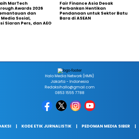
Raih MarTech
Fair Finance Asia Desak
hrough Awards 2026
Perbankan Hentikan
Pemantauan dan
Pendanaan untuk Sektor Batu
 Media Sosial,
Bara di ASEAN
usi Siaran Pers, dan AEO
Halo Media Network (HMN)
Jakarta - Indonesia
Redaksihallo@gmail.com
0853 1555 7788
DAKSI
KODE ETIK JURNALISTIK
PEDOMAN MEDIA SIBER