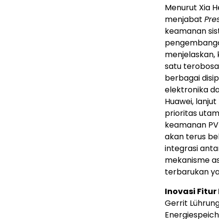
Menurut Xia 
menjabat
Pre
keamanan sist
pengembangan
menjelaskan, 
satu terobosa
berbagai disi
elektronika da
Huawei, lanju
prioritas utam
keamanan PV+E
akan terus be
integrasi ant
mekanisme as
terbarukan ya
Inovasi Fitu
Gerrit Lührun
Energiespeiche