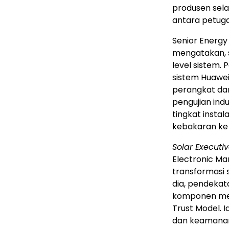
produsen sela
antara petug
Senior Energy 
mengatakan, s
level sistem.
sistem Huawe
perangkat d
pengujian ind
tingkat insta
kebakaran ke b
Solar Executi
Electronic Man
transformasi 
dia, pendeka
komponen men
Trust Model.
dan keamanan 