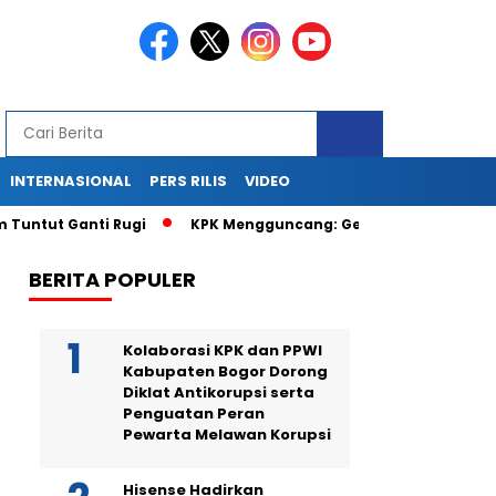
INTERNASIONAL
PERS RILIS
VIDEO
Ganti Rugi
KPK Mengguncang: Geledah Kantor dan Rumah Ter
BERITA POPULER
Kolaborasi KPK dan PPWI
Kabupaten Bogor Dorong
Diklat Antikorupsi serta
Penguatan Peran
Pewarta Melawan Korupsi
Hisense Hadirkan