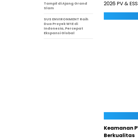
2026 PV & ESS
Tampil di Ajang Grand
Slam
SUS ENVIRONMENT Raih
Dua Proyek WtE di
Indonesia, Percepat
Ekspansi Global
Keamanan PV
Berkualitas