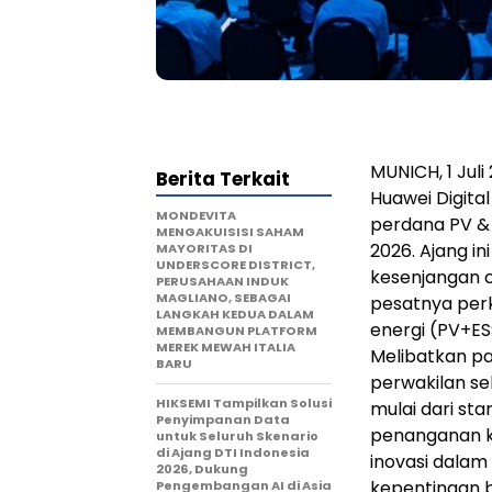
MUNICH, 1 Juli
Berita Terkait
Huawei Digita
MONDEVITA
perdana PV & 
MENGAKUISISI SAHAM
2026. Ajang i
MAYORITAS DI
UNDERSCORE DISTRICT,
kesenjangan 
PERUSAHAAN INDUK
MAGLIANO, SEBAGAI
pesatnya per
LANGKAH KEDUA DALAM
energi (PV+ESS
MEMBANGUN PLATFORM
MEREK MEWAH ITALIA
Melibatkan pa
BARU
perwakilan sek
HIKSEMI Tampilkan Solusi
mulai dari s
Penyimpanan Data
penanganan k
untuk Seluruh Skenario
di Ajang DTI Indonesia
inovasi dalam 
2026, Dukung
kepentingan 
Pengembangan AI di Asia