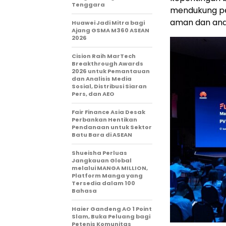
Tenggara
mendukung pe
aman dan and
Huawei Jadi Mitra bagi
Ajang GSMA M360 ASEAN
2026
Cision Raih MarTech
Breakthrough Awards
2026 untuk Pemantauan
dan Analisis Media
Sosial, Distribusi Siaran
Pers, dan AEO
Fair Finance Asia Desak
Perbankan Hentikan
Pendanaan untuk Sektor
Batu Bara di ASEAN
Shueisha Perluas
Jangkauan Global
melalui MANGA MILLION,
Platform Manga yang
Tersedia dalam 100
Bahasa
Haier Gandeng AO 1 Point
Slam, Buka Peluang bagi
Petenis Komunitas