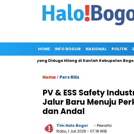
HOME
INFO BOGOR
NASIONAL
POLITIK
s Pemohon yang Diduga Hilang di Kantah Kabupaten Bogor I
F
Home
Pers Rilis
/
PV & ESS Safety Indus
Jalur Baru Menuju Pe
dan Andal
Tim Halo Bogor
- Pewarta
Rabu, 1 Juli 2026
- 07:18 WIB