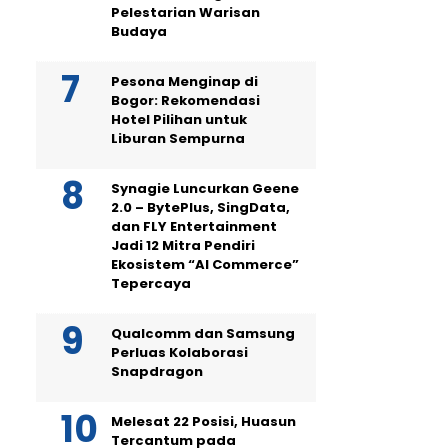
Pelestarian Warisan
Budaya
Pesona Menginap di
Bogor: Rekomendasi
Hotel Pilihan untuk
Liburan Sempurna
Synagie Luncurkan Geene
2.0 – BytePlus, SingData,
dan FLY Entertainment
Jadi 12 Mitra Pendiri
Ekosistem “AI Commerce”
Tepercaya
Qualcomm dan Samsung
Perluas Kolaborasi
Snapdragon
Melesat 22 Posisi, Huasun
Tercantum pada