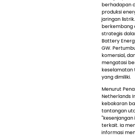
berhadapan d
produksi ener
jaringan listr
berkembang da
strategis dala
Battery Energ
GW. Pertumbuha
komersial, dan
mengatasi be
keselamatan t
yang dimiliki.
Menurut Penas
Netherlands In
kebakaran bat
tantangan uta
"kesenjangan 
terkait. Ia m
informasi men