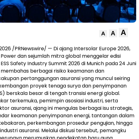
A
A
A
 2026 /PRNewswire/ — Di ajang Intersolar Europe 2026,
l Power dan sejumlah mitra global menggelar edisi
ESS Safety Industry Summit 2026 di Munich pada 24 Juni
ni membahas berbagai risiko keamanan dan
cakupan pertanggungan asuransi yang muncul seiring
kembangan proyek tenaga surya dan penyimpanan
) berskala besar di tengah transisi energi global.
kar terkemuka, pemimpin asosiasi industri, serta
tor asuransi, ajang ini mengulas berbagai isu strategis,
tandar keamanan penyimpanan energi, tantangan dalam
ebakaran, perkembangan prosedur pengujian, hingga
industri asuransi. Melalui diskusi tersebut, pemangku
berupaya merumuskan pendekatan baru guna