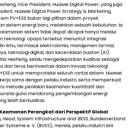
Hesheng,
Vice President
, Huawei Digital Power, yang juga
sident
, Huawei Digital Power Strategy & Marketing,
em PV+ESS bukan lagi pilihan dalam proyek
 sistem energi baru, melainkan sebuah kebutuhan. Ia
keamanan sistem tidak dapat dicapai hanya melalui
n teknologi. Upaya tersebut menuntut integrasi
plin ilmu, termasuk elektrokimia, manajemen termal,
ya, teknologi digital, dan kecerdasan buatan (AI).
t Xia Hesheng, selalu mengedepankan kualitas sebagai
a dan terus berinvestasi dalam inovasi teknologi
SS untuk memproteksi seluruh rantai sistem. Huawei
kerja sama dengan pelaku industri, serta memperkuat
ara metode penilaian keamanan kuantitatif dan
uransi guna mendorong pengembangan energi
ng lebih berkualitas.
r Keamanan Perangkat dari Perspektif Global
g,
Head
,
System Infrastructure and BESS
, Bundesverband
r Systeme e. V. (BVES), menilai, pelaku industri kini