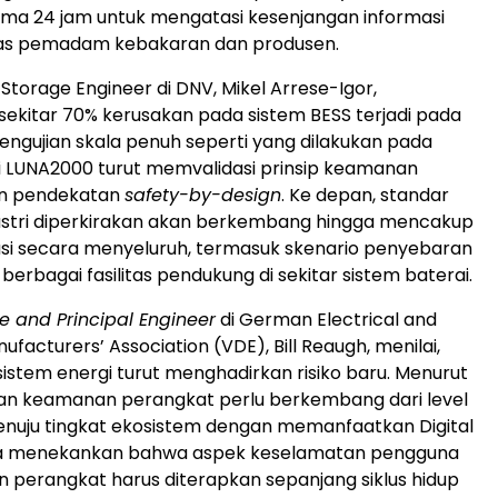
ma 24 jam untuk mengatasi kesenjangan informasi
as pemadam kebakaran dan produsen.
Storage Engineer di DNV, Mikel Arrese-Igor,
ekitar 70% kerusakan pada sistem BESS terjadi pada
 Pengujian skala penuh seperti yang dilakukan pada
i LUNA2000 turut memvalidasi prinsip keamanan
an pendekatan
safety-by-design
. Ke depan, standar
ustri diperkirakan akan berkembang hingga mencakup
lasi secara menyeluruh, termasuk skenario penyebaran
erbagai fasilitas pendukung di sekitar sistem baterai.
ve and Principal Engineer
di German Electrical and
ufacturers’ Association (VDE), Bill Reaugh, menilai,
sistem energi turut menghadirkan risiko baru. Menurut
tan keamanan perangkat perlu berkembang dari level
uju tingkat ekosistem dengan memanfaatkan Digital
 Ia menekankan bahwa aspek keselamatan pengguna
perangkat harus diterapkan sepanjang siklus hidup