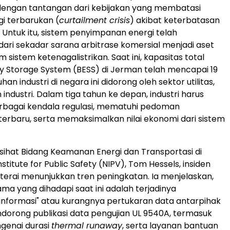
engan tantangan dari kebijakan yang membatasi
gi terbarukan (
curtailment crisis
) akibat keterbatasan
ik. Untuk itu, sistem penyimpanan energi telah
ri sekadar sarana arbitrase komersial menjadi aset
m sistem ketenagalistrikan. Saat ini, kapasitas total
y Storage System (BESS) di Jerman telah mencapai 19
n industri di negara ini didorong oleh sektor utilitas,
 industri. Dalam tiga tahun ke depan, industri harus
rbagai kendala regulasi, mematuhi pedoman
erbaru, serta memaksimalkan nilai ekonomi dari sistem
ihat Bidang Keamanan Energi dan Transportasi di
stitute for Public Safety (NIPV), Tom Hessels, insiden
erai menunjukkan tren peningkatan. Ia menjelaskan,
ma yang dihadapi saat ini adalah terjadinya
informasi" atau kurangnya pertukaran data antarpihak
endorong publikasi data pengujian UL 9540A, termasuk
genai durasi
thermal runaway
, serta layanan bantuan