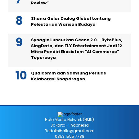
Review”
Shanxi Gelar Dialog Global tentang
Pelestarian Warisan Budaya
Synagie Luncurkan Geene 2.0 – BytePlus,
SingData, dan FLY Entertainment Jadi 12
Mitra Pendiri Ekosistem “AI Commerce”
Tepercaya
Qualcomm dan Samsung Perluas
Kolaborasi Snapdragon
Halo Media Network (HMN)
Jakarta - Indonesia
Redaksihallo@gmail.com
0853 1555 7788