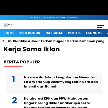
SCROLL TO CONTINUE WITH CONTENT
HOME
INFO BOGOR
NASIONAL
POLITIK
EKONOMI
Ini Klarifikasi Umar Terkait Dugaan Berkas Pemohon yang D
Kerja Sama Iklan
BERITA POPULER
Hisense Hadirkan Pengalaman Menonton
FIFA World Cup 2026™ yang Lebih Seru dan
Imersif dari Rumah
Kolaborasi KPK dan PPWI Kabupaten
Bogor Dorong Diklat Antikorupsi serta
Penguatan Peran Pewarta Melawan