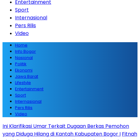
Entertainment
Sport
Internasional
Pers Rilis
Video
Home
Info Bogor
Nasional
Politik
Ekonomi
Jawa Barat
Lifestyle
Entertainment
Sport
Internasional
Pers Rilis
Video
Ini Klarifikasi Umar Terkait Dugaan Berkas Pemohon
yang Diduga Hilang di Kantah Kabupaten Bogor I
Fitnah