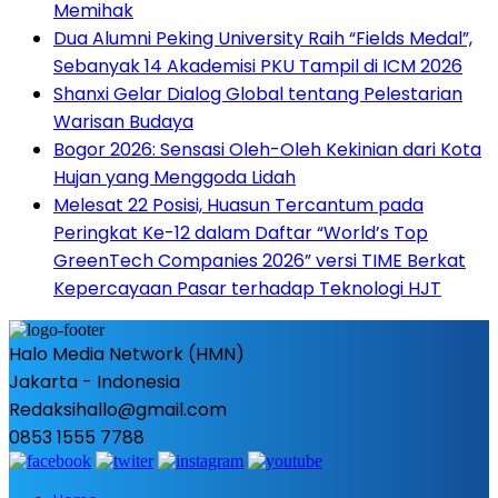
Memihak
Dua Alumni Peking University Raih “Fields Medal”,
Sebanyak 14 Akademisi PKU Tampil di ICM 2026
Shanxi Gelar Dialog Global tentang Pelestarian
Warisan Budaya
Bogor 2026: Sensasi Oleh-Oleh Kekinian dari Kota
Hujan yang Menggoda Lidah
Melesat 22 Posisi, Huasun Tercantum pada
Peringkat Ke-12 dalam Daftar “World’s Top
GreenTech Companies 2026” versi TIME Berkat
Kepercayaan Pasar terhadap Teknologi HJT
Halo Media Network (HMN)
Jakarta - Indonesia
Redaksihallo@gmail.com
0853 1555 7788