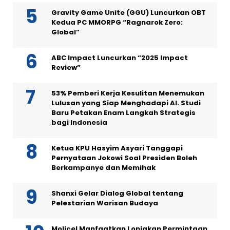
Gravity Game Unite (GGU) Luncurkan OBT
Kedua PC MMORPG “Ragnarok Zero:
Global”
ABC Impact Luncurkan “2025 Impact
Review”
53% Pemberi Kerja Kesulitan Menemukan
Lulusan yang Siap Menghadapi AI. Studi
Baru Petakan Enam Langkah Strategis
bagi Indonesia
Ketua KPU Hasyim Asyari Tanggapi
Pernyataan Jokowi Soal Presiden Boleh
Berkampanye dan Memihak
Shanxi Gelar Dialog Global tentang
Pelestarian Warisan Budaya
Molicel Manfaatkan Lonjakan Permintaan