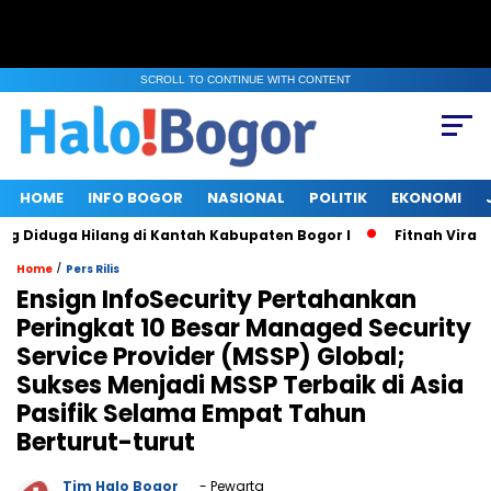
SCROLL TO CONTINUE WITH CONTENT
HOME
INFO BOGOR
NASIONAL
POLITIK
EKONOMI
 Diduga Hilang di Kantah Kabupaten Bogor I
Fitnah Viral di
/
Home
Pers Rilis
Ensign InfoSecurity Pertahankan
Peringkat 10 Besar Managed Security
Service Provider (MSSP) Global;
Sukses Menjadi MSSP Terbaik di Asia
Pasifik Selama Empat Tahun
Berturut-turut
Tim Halo Bogor
- Pewarta