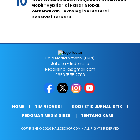
Mobil “Hybrid” di Pasar Global,
Perkenalkan Teknologi Sel Baterai
Generasi Terbaru
Halo Media Network (HMN)
Jakarta - Indonesia
Redaksihallo@gmail.com
0853 1555 7788
HOME
TIM REDAKSI
KODE ETIK JURNALISTIK
PEDOMAN MEDIA SIBER
TENTANG KAMI
COPYRIGHT © 2026 HALLOBOGOR.COM - ALL RIGHTS RESERVED