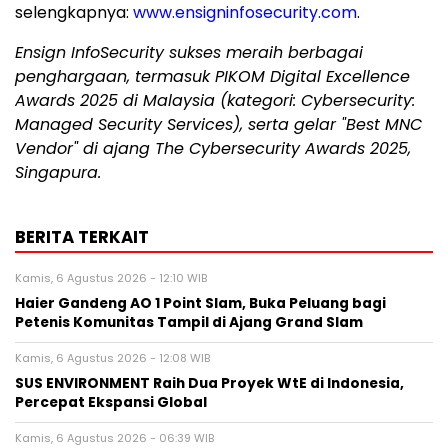
selengkapnya:
www.ensigninfosecurity.com
.
Ensign InfoSecurity sukses meraih berbagai
penghargaan, termasuk PIKOM Digital Excellence
Awards 2025 di
Malaysia
(kategori: Cybersecurity:
Managed Security Services), serta gelar "Best MNC
Vendor" di ajang The Cybersecurity Awards 2025,
Singapura.
BERITA TERKAIT
Kamis, 6 Agustus 2026 - 12:10 WIB
Haier Gandeng AO 1 Point Slam, Buka Peluang bagi
Petenis Komunitas Tampil di Ajang Grand Slam
Kamis, 6 Agustus 2026 - 12:08 WIB
SUS ENVIRONMENT Raih Dua Proyek WtE di Indonesia,
Percepat Ekspansi Global
Kamis, 6 Agustus 2026 - 06:39 WIB