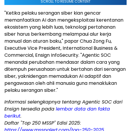
SCROLL TO RESUME CONTENT
"Ketika pelaku serangan siber kian gencar
memanfaatkan AI dan mengeksploitasi kerentanan
ekosistem yang lebih luas, teknologi pertahanan
siber harus berkembang melampaui alur kerja
manual dan aturan baku," papar
Chua Zong Fu
,
Executive Vice President, International Business &
Commercial, Ensign InfoSecurity. "Agentic SOC
menandai perubahan mendasar dalam cara yang
ditempuh perusahaan untuk bertahan dari serangan
siber, yaknidengan memadukan AI adaptif dan
pengawasan oleh ahli manusia guna menaklukan
pelaku serangan siber."
Informasi selengkapnya tentang Agentic SOC dari
Ensign tersedia pada
lembar data dan fakta
berikut
.
Daftar "Top 250 MSSP" Edisi 2025:
https://www.msspalert.com/top-250-2025