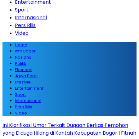
Entertainment
Sport
Internasional
Pers Rilis
Video
Home
Info Bogor
Nasional
Politik
Ekonomi
Jawa Barat
Lifestyle
Entertainment
Sport
Internasional
Pers Rilis
Video
Ini Klarifikasi Umar Terkait Dugaan Berkas Pemohon
yang Diduga Hilang di Kantah Kabupaten Bogor I
Fitnah