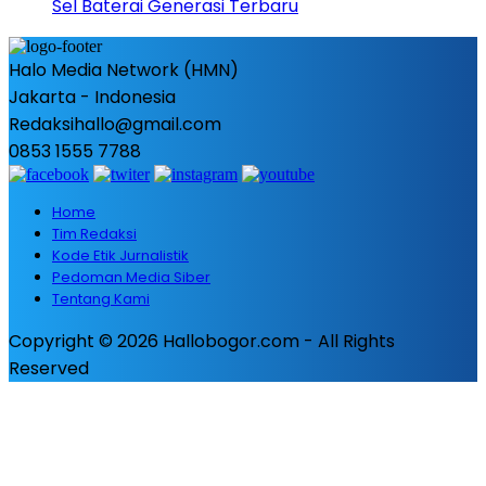
Sel Baterai Generasi Terbaru
Halo Media Network (HMN)
Jakarta - Indonesia
Redaksihallo@gmail.com
0853 1555 7788
Home
Tim Redaksi
Kode Etik Jurnalistik
Pedoman Media Siber
Tentang Kami
Copyright © 2026 Hallobogor.com - All Rights
Reserved