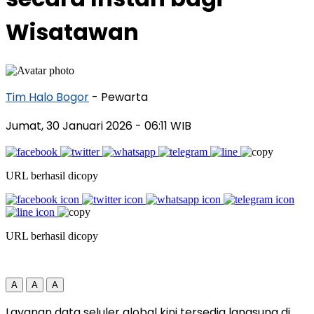
Wisatawan
Tim Halo Bogor
- Pewarta
Jumat, 30 Januari 2026
- 06:11 WIB
URL berhasil dicopy
URL berhasil dicopy
A
A
A
Layanan data seluler global kini tersedia langsung di