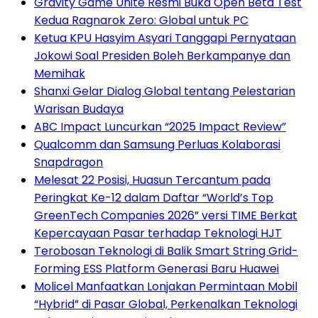
Gravity Game Unite Resmi Buka Open Beta Test
Kedua Ragnarok Zero: Global untuk PC
Ketua KPU Hasyim Asyari Tanggapi Pernyataan
Jokowi Soal Presiden Boleh Berkampanye dan
Memihak
Shanxi Gelar Dialog Global tentang Pelestarian
Warisan Budaya
ABC Impact Luncurkan “2025 Impact Review”
Qualcomm dan Samsung Perluas Kolaborasi
Snapdragon
Melesat 22 Posisi, Huasun Tercantum pada
Peringkat Ke-12 dalam Daftar “World’s Top
GreenTech Companies 2026” versi TIME Berkat
Kepercayaan Pasar terhadap Teknologi HJT
Terobosan Teknologi di Balik Smart String Grid-
Forming ESS Platform Generasi Baru Huawei
Molicel Manfaatkan Lonjakan Permintaan Mobil
“Hybrid” di Pasar Global, Perkenalkan Teknologi