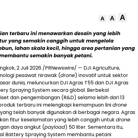
A
A
A
ian terbaru ini menawarkan desain yang lebih
 fitur yang semakin canggih untuk mengelola
bun, lahan skala kecil, hingga area pertanian yang
— membantu semakin banyak petani.
ngkok, 2 Juli 2026 /PRNewswire/ — DJI Agriculture,
ologi pesawat nirawak (
drone
) inovatif untuk sektor
pasar dunia, meluncurkan DJI Agras T55 dan DJI Agras
tery Spraying System secara global. Berbekal
iset dan pengembangan (R&D) selama lebih dari 13
produk terbaru ini melengkapi kemampuan lini
drone
 yang telah banyak digunakan di berbagai negara. Agras
an fitur keselamatan yang lebih canggih untuk
drone
gan daya angkut (
payload
) 50 liter. Sementara itu,
ual Battery Spraying System membantu petani