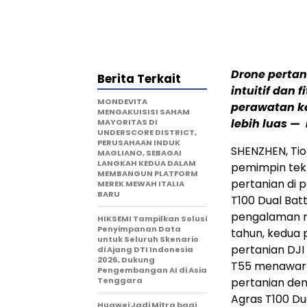
Drone pertan
Berita Terkait
intuitif dan
MONDEVITA
perawatan ke
MENGAKUISISI SAHAM
lebih luas 
MAYORITAS DI
UNDERSCORE DISTRICT,
PERUSAHAAN INDUK
SHENZHEN, Tio
MAGLIANO, SEBAGAI
LANGKAH KEDUA DALAM
pemimpin tekn
MEMBANGUN PLATFORM
pertanian di 
MEREK MEWAH ITALIA
BARU
T100 Dual Bat
pengalaman r
HIKSEMI Tampilkan Solusi
Penyimpanan Data
tahun, kedua 
untuk Seluruh Skenario
pertanian DJI
di Ajang DTI Indonesia
2026, Dukung
T55 menawark
Pengembangan AI di Asia
Tenggara
pertanian den
Agras T100 D
Huawei Jadi Mitra bagi