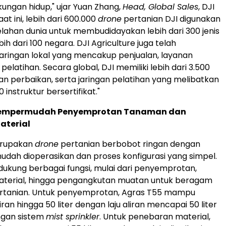
kungan hidup," ujar Yuan Zhang,
Head, Global Sales
, DJI
aat ini, lebih dari 600.000
drone
pertanian DJI digunakan
elahan dunia untuk membudidayakan lebih dari 300 jenis
ih dari 100 negara. DJI Agriculture juga telah
ringan lokal yang mencakup penjualan, layanan
 pelatihan. Secara global, DJI memiliki lebih dari 3.500
dan perbaikan, serta jaringan pelatihan yang melibatkan
0 instruktur bersertifikat."
Mempermudah Penyemprotan Tanaman dan
aterial
erupakan
drone
pertanian berbobot ringan dengan
udah dioperasikan dan proses konfigurasi yang simpel.
dukung berbagai fungsi, mulai dari penyemprotan,
terial, hingga pengangkutan muatan untuk beragam
rtanian. Untuk penyemprotan, Agras T55 mampu
n hingga 50 liter dengan laju aliran mencapai 50 liter
ngan sistem
mist sprinkler
. Untuk penebaran material,