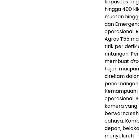
kapasitas ang
hingga 400 k
muatan hingga
dan Emergenc
operasional. 
Agras T55 m
titik per det
rintangan. Pe
membuat
dr
hujan maupun 
direkam dala
penerbangan 
Kemampuan in
operasional. S
kamera yang t
berwarna sehi
cahaya. Komb
depan, belaka
menyeluruh.