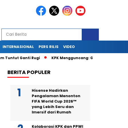
INTERNASIONAL
PERS RILIS
VIDEO
ut Ganti Rugi
KPK Mengguncang: Geledah Kantor dan Rumah 
BERITA POPULER
Hisense Hadirkan
Pengalaman Menonton
FIFA World Cup 2026™
yang Lebih Seru dan
Imersif dari Rumah
Kolaborasi KPK dan PPWI