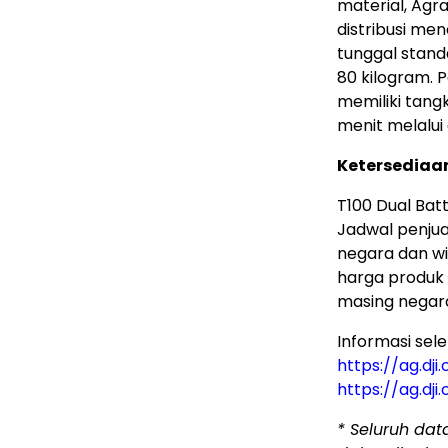
material, Agra
distribusi me
tunggal stand
80 kilogram. 
memiliki tangk
menit melalu
Ketersediaa
T100 Dual Bat
Jadwal penjua
negara dan wi
harga produk t
masing negara
Informasi sel
https://ag.dj
https://ag.dji
*
Seluruh dat