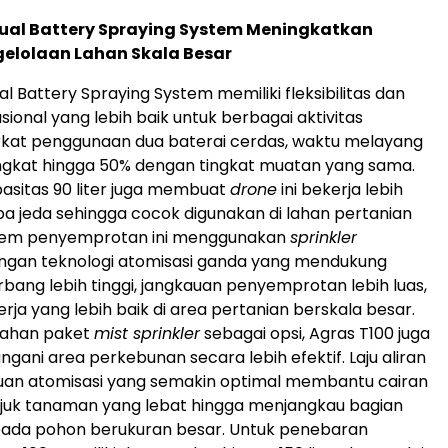
Dual Battery Spraying System Meningkatkan
ngelolaan Lahan Skala Besar
l Battery Spraying System memiliki fleksibilitas dan
asional yang lebih baik untuk berbagai aktivitas
rkat penggunaan dua baterai cerdas, waktu melayang
ngkat hingga 50% dengan tingkat muatan yang sama.
asitas 90 liter juga membuat
drone
ini bekerja lebih
a jeda sehingga cocok digunakan di lahan pertanian
istem penyemprotan ini menggunakan
sprinkler
engan teknologi atomisasi ganda yang mendukung
bang lebih tinggi, jangkauan penyemprotan lebih luas,
kerja yang lebih baik di area pertanian berskala besar.
ahan paket
mist sprinkler
sebagai opsi, Agras T100 juga
ni area perkebunan secara lebih efektif. Laju aliran
n atomisasi yang semakin optimal membantu cairan
uk tanaman yang lebat hingga menjangkau bagian
ada pohon berukuran besar. Untuk penebaran