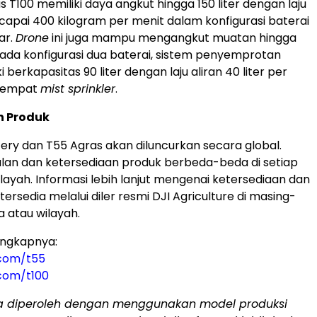
s T100 memiliki daya angkut hingga 150 liter dengan laju
ncapai 400 kilogram per menit dalam konfigurasi baterai
ar.
Drone
ini juga mampu mengangkut muatan hingga
Pada konfigurasi dua baterai, sistem penyemprotan
i berkapasitas 90 liter dengan laju aliran 40 liter per
i empat
mist sprinkler
.
n Produk
tery dan T55 Agras akan diluncurkan secara global.
lan dan ketersediaan produk berbeda-beda di setiap
layah. Informasi lebih lanjut mengenai ketersediaan dan
ersedia melalui diler resmi DJI Agriculture di masing-
 atau wilayah.
engkapnya:
i.com/t55
.com/t100
a diperoleh dengan menggunakan model produksi