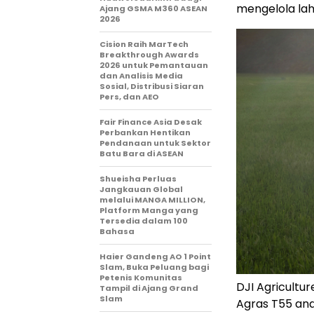
mengelola laha
Ajang GSMA M360 ASEAN
2026
Cision Raih MarTech
Breakthrough Awards
2026 untuk Pemantauan
dan Analisis Media
Sosial, Distribusi Siaran
Pers, dan AEO
Fair Finance Asia Desak
Perbankan Hentikan
Pendanaan untuk Sektor
Batu Bara di ASEAN
Shueisha Perluas
Jangkauan Global
melalui MANGA MILLION,
Platform Manga yang
Tersedia dalam 100
Bahasa
Haier Gandeng AO 1 Point
Slam, Buka Peluang bagi
Petenis Komunitas
DJI Agricultur
Tampil di Ajang Grand
Slam
Agras T55 and