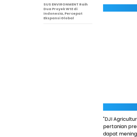
SUS ENVIRONMENT Raih
Dua Proyek WtE di
Indonesia, Percepat
Ekspansi Global
"DJI Agricult
pertanian pres
dapat mening