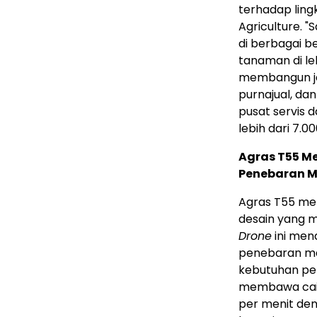
terhadap ling
Agriculture. "S
di berbagai b
tanaman di leb
membangun ja
purnajual, dan
pusat servis 
lebih dari 7.00
Agras T55 
Penebaran M
Agras T55 m
desain yang m
Drone
ini men
penebaran ma
kebutuhan pe
membawa caira
per menit de