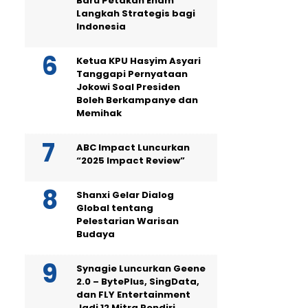
Baru Petakan Enam
Langkah Strategis bagi
Indonesia
Ketua KPU Hasyim Asyari
Tanggapi Pernyataan
Jokowi Soal Presiden
Boleh Berkampanye dan
Memihak
ABC Impact Luncurkan
“2025 Impact Review”
Shanxi Gelar Dialog
Global tentang
Pelestarian Warisan
Budaya
Synagie Luncurkan Geene
2.0 – BytePlus, SingData,
dan FLY Entertainment
Jadi 12 Mitra Pendiri