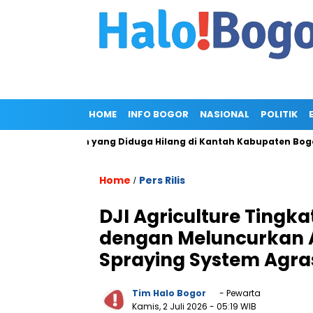
HOME
INFO BOGOR
NASIONAL
POLITIK
kas Pemohon yang Diduga Hilang di Kantah Kabupaten Bogor I
Home
Pers Rilis
/
DJI Agriculture Tingka
dengan Meluncurkan A
Spraying System Agra
Tim Halo Bogor
- Pewarta
Kamis, 2 Juli 2026
- 05:19 WIB