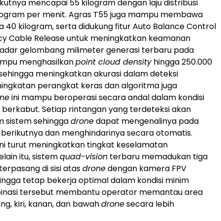
kutnya mencapai 55 kilogram dengan laju distribusi
ilogram per menit. Agras T55 juga mampu membawa
 40 kilogram, serta didukung fitur Auto Balance Control
y Cable Release untuk meningkatkan keamanan
Radar gelombang milimeter generasi terbaru pada
ampu menghasilkan
point cloud density
hingga 250.000
ik sehingga meningkatkan akurasi dalam deteksi
ningkatan perangkat keras dan algoritma juga
one
ini mampu beroperasi secara andal dalam kondisi
berkabut. Setiap rintangan yang terdeteksi akan
m sistem sehingga
drone
dapat mengenalinya pada
berikutnya dan menghindarinya secara otomatis.
i turut meningkatkan tingkat keselamatan
elain itu, sistem
quad-vision
terbaru memadukan tiga
erpasang di sisi atas
drone
dengan kamera FPV
ngga tetap bekerja optimal dalam kondisi minim
inasi tersebut membantu operator memantau area
ng, kiri, kanan, dan bawah
drone
secara lebih