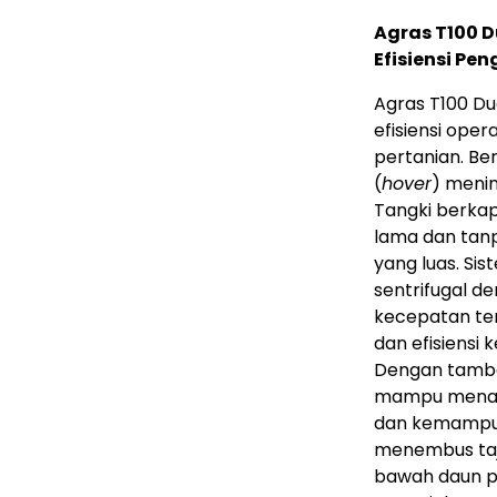
Agras T100 
Efisiensi Pe
Agras T100 Dua
efisiensi oper
pertanian. Be
(
hover
) meni
Tangki berkap
lama dan tanp
yang luas. S
sentrifugal d
kecepatan ter
dan efisiensi 
Dengan tamb
mampu menanga
dan kemampua
menembus taj
bawah daun p