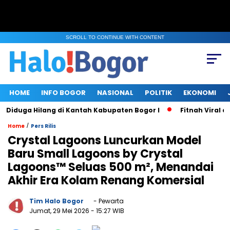
SCROLL TO CONTINUE WITH CONTENT
HOME
INFO BOGOR
NASIONAL
POLITIK
EKONOMI
iduga Hilang di Kantah Kabupaten Bogor I
Fitnah Viral di P
/
Home
Pers Rilis
Crystal Lagoons Luncurkan Model
Baru Small Lagoons by Crystal
Lagoons™ Seluas 500 m², Menandai
Akhir Era Kolam Renang Komersial
Tim Halo Bogor
- Pewarta
Jumat, 29 Mei 2026
- 15:27 WIB