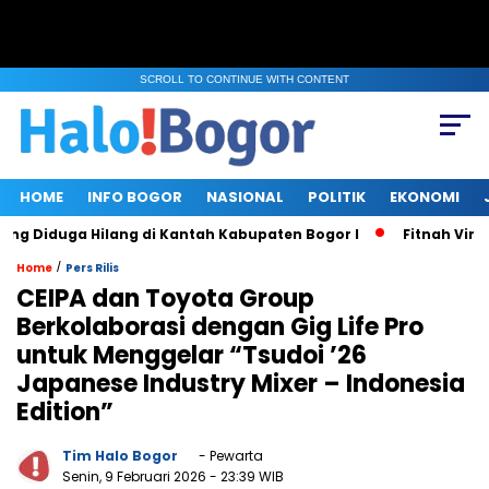
SCROLL TO CONTINUE WITH CONTENT
HOME
INFO BOGOR
NASIONAL
POLITIK
EKONOMI
 Diduga Hilang di Kantah Kabupaten Bogor I
Fitnah Viral d
/
Home
Pers Rilis
CEIPA dan Toyota Group
Berkolaborasi dengan Gig Life Pro
untuk Menggelar “Tsudoi ’26
Japanese Industry Mixer – Indonesia
Edition”
Tim Halo Bogor
- Pewarta
Senin, 9 Februari 2026
- 23:39 WIB