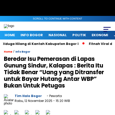
SCROLL TO CONTINUE WITH CONTENT
HOME
INFO BOGOR
NASIONAL
POLITIK
EKONOMI
Diduga Hilang di Kantah Kabupaten Bogor I
Fitnah Viral di
/
Home
Info Bogor
Beredar Isu Pemerasan di Lapas
Gunung Sindur, Kalapas : Berita Itu
Tidak Benar “Uang yang Ditransfer
untuk Bayar Hutang Antar WBP”
Bukan Untuk Petugas
Tim Halo Bogor
- Pewarta
Rabu, 12 November 2025
- 15:20 WIB