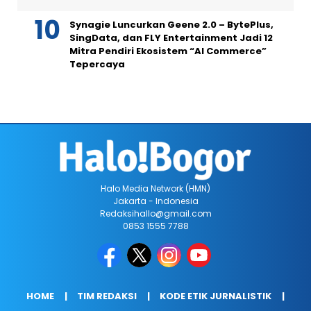
Synagie Luncurkan Geene 2.0 – BytePlus,
SingData, dan FLY Entertainment Jadi 12
Mitra Pendiri Ekosistem “AI Commerce”
Tepercaya
Halo Media Network (HMN)
Jakarta - Indonesia
Redaksihallo@gmail.com
0853 1555 7788
HOME
TIM REDAKSI
KODE ETIK JURNALISTIK