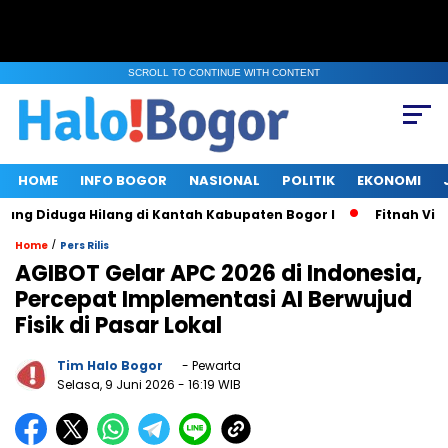
SCROLL TO CONTINUE WITH CONTENT
HOME
INFO BOGOR
NASIONAL
POLITIK
EKONOMI
iduga Hilang di Kantah Kabupaten Bogor I
Fitnah Viral di 
/
Home
Pers Rilis
AGIBOT Gelar APC 2026 di Indonesia,
Percepat Implementasi AI Berwujud
Fisik di Pasar Lokal
Tim Halo Bogor
- Pewarta
Selasa, 9 Juni 2026
- 16:19 WIB