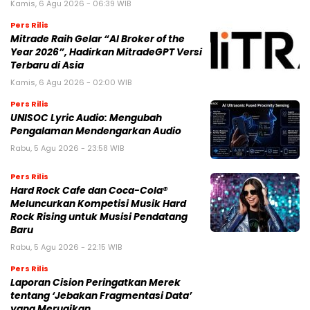
Kamis, 6 Agu 2026 - 06:39 WIB
Pers Rilis
Mitrade Raih Gelar “AI Broker of the
Year 2026”, Hadirkan MitradeGPT Versi
Terbaru di Asia
Kamis, 6 Agu 2026 - 02:00 WIB
Pers Rilis
UNISOC Lyric Audio: Mengubah
Pengalaman Mendengarkan Audio
Rabu, 5 Agu 2026 - 23:58 WIB
Pers Rilis
Hard Rock Cafe dan Coca-Cola®
Meluncurkan Kompetisi Musik Hard
Rock Rising untuk Musisi Pendatang
Baru
Rabu, 5 Agu 2026 - 22:15 WIB
Pers Rilis
Laporan Cision Peringatkan Merek
tentang ‘Jebakan Fragmentasi Data’
yang Merugikan